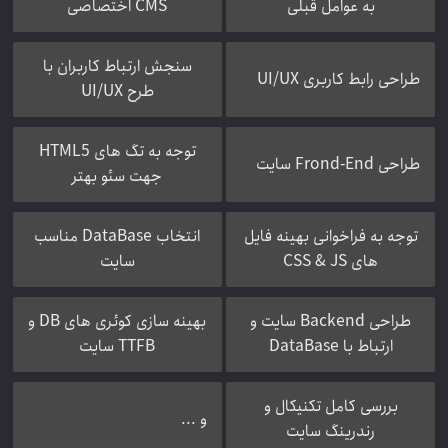
به عوامل قبلی
CMS اختصاصی
سنجش ارتباط کاربران با
طراحی رابط کاربری UI/UX
طرح UI/UX
توجه به تگ های HTML5
طراحی Frond-End سایت
جهت سئو بهتر
توجه به فراخوانی بهینه فایل
انتخاب DataBase مناسب
های CSS & JS
سایت
طراحی Backend سایت و
بهینه سازی کوئری های DB و
ارتباط با DataBase
TTFB سایت
بررسی کامل تکنیکال و
و ...
رندرینگ سایت