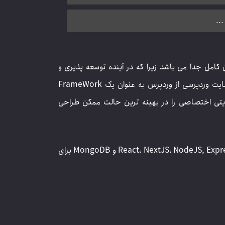
...
مل جدا می باشد زیرا که در آینده توسعه پذیری و
سرعت سایت را تحت الشعاع قرار می دهد. من در خدمات طراحی سایت وردپرسی از وردپرس به عنوان یک FrameWork
ی (HTML,CSS,JS,PHP) سعی میکنم سایتی اختصاصی را در بهینه ترین حالت ممکن طراحی
در برخی موراد هم وردپرس جوابگو نیست که در این حالت از ترکیب React، NextJS، NodeJS, Express و MongoDB برای