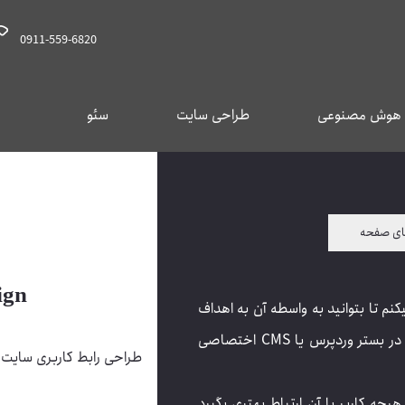
0911-559-6820
هوش مصنوعی
طراحی سایت
سئو
های صفحه
ign
نم تا بتوانید به واسطه آن به اهداف
دیجیتالی خود برسید. طراحی سایت به صورت کدنویسی شده در بستر وردپرس یا CMS اختصاصی
طراحی رابط کاربری سایت
چه کاربر با آن ارتباط بهتری بگیرد