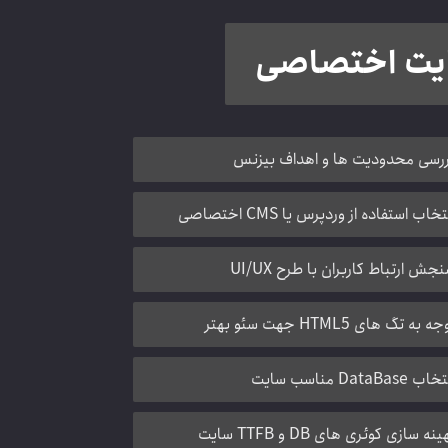
ایت اختصاصی
رسی محدودیت ها و اهداف بیزنس
تخاب استفاده از وردپرس یا CMS اختصاصی
جش ارتباط کاربران با طرح UI/UX
ه به تگ های HTML5 جهت سئو بهتر
ب DataBase مناسب سایت
ینه سازی کوئری های DB و TTFB سایت