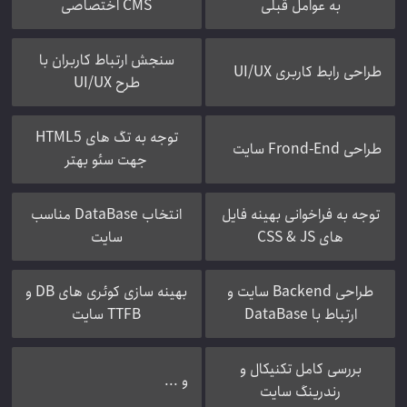
به عوامل قبلی
CMS اختصاصی
سنجش ارتباط کاربران با
طراحی رابط کاربری UI/UX
طرح UI/UX
توجه به تگ های HTML5
طراحی Frond-End سایت
جهت سئو بهتر
توجه به فراخوانی بهینه فایل
انتخاب DataBase مناسب
های CSS & JS
سایت
طراحی Backend سایت و
بهینه سازی کوئری های DB و
ارتباط با DataBase
TTFB سایت
بررسی کامل تکنیکال و
و ...
رندرینگ سایت