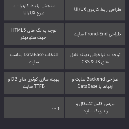
سنجش ارتباط کاربران با
طراحی رابط کاربری UI/UX
طرح UI/UX
توجه به تگ های HTML5
طراحی Frond-End سایت
جهت سئو بهتر
توجه به فراخوانی بهینه فایل
انتخاب DataBase مناسب
های CSS & JS
سایت
طراحی Backend سایت و
بهینه سازی کوئری های DB و
ارتباط با DataBase
TTFB سایت
بررسی کامل تکنیکال و
و ...
رندرینگ سایت