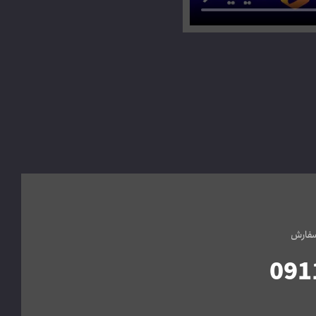
سفارش
091