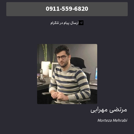
0911-559-6820
ارسال پیام در تلگرام
رتضی مهرابی
Morteza Mehrab